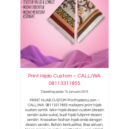
Print Hijab Custom – CALL/WA:
08113311855
Diposting pada 15 January 2019
PRINT HIJAB CUSTOM Printhijabmu.com –
CALL/WA: 08113311855 melayani print hijab
custom cantik. bikin hijab desain custom (desain
sendiri suka-suka), buat hijab fullprint desain
sendiri. Kreasikan fashion hijab anda dengan
desain sendiri, Bahan berkualitas. Bisa satuan,