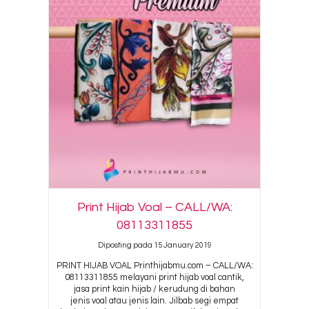
Print Hijab Voal – CALL/WA:
08113311855
Diposting pada 15 January 2019
PRINT HIJAB VOAL Printhijabmu.com – CALL/WA:
08113311855 melayani print hijab voal cantik,
jasa print kain hijab / kerudung di bahan
jenis voal atau jenis lain. Jilbab segi empat