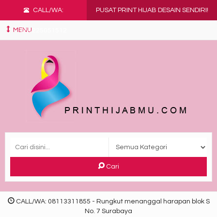
CALL/WA:
PUSAT PRINT HIJAB DESAIN SENDIRI!
MENU
081225051512
Cari
CALL/WA: 08113311855 - Rungkut menanggal harapan blok S
No. 7 Surabaya