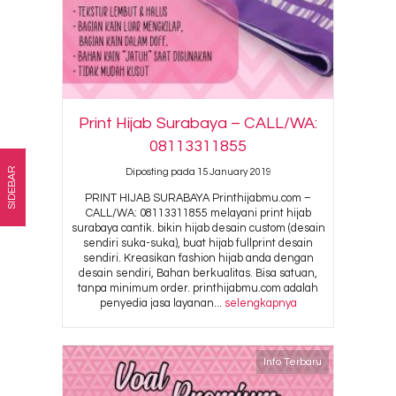
Print Hijab Surabaya – CALL/WA:
08113311855
SIDEBAR
Diposting pada 15 January 2019
PRINT HIJAB SURABAYA Printhijabmu.com –
CALL/WA: 08113311855 melayani print hijab
surabaya cantik. bikin hijab desain custom (desain
sendiri suka-suka), buat hijab fullprint desain
sendiri. Kreasikan fashion hijab anda dengan
desain sendiri, Bahan berkualitas. Bisa satuan,
tanpa minimum order. printhijabmu.com adalah
penyedia jasa layanan...
selengkapnya
Info Terbaru