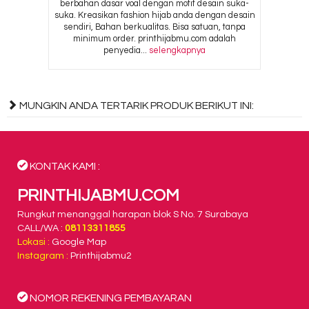
berbahan dasar voal dengan motif desain suka-
suka. Kreasikan fashion hijab anda dengan desain
sendiri, Bahan berkualitas. Bisa satuan, tanpa
minimum order. printhijabmu.com adalah
penyedia...
selengkapnya
MUNGKIN ANDA TERTARIK PRODUK BERIKUT INI:
KONTAK KAMI :
PRINTHIJABMU.COM
Rungkut menanggal harapan blok S No. 7 Surabaya
CALL/WA :
08113311855
Lokasi :
Google Map
Instagram :
Printhijabmu2
NOMOR REKENING PEMBAYARAN