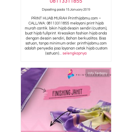
08113311855
Diposting pada 15 January 2019
PRINT HIJAB MURAH Printhijabmu.com –
CALL/WA: 08113311855 melayani print hijab
murah cantik. bikin hijab desain sendiri (custom),
buat hijab fullprint. Kreasikan fashion hijab anda
dengan desain sendiri, Bahan berkualitas. Bisa
satuan, tanpa minimum order. printhijabmu.com
adalah penyedia jasa layanan cetak hijab custom
(satuan)...
selengkapnya
Info Terbaru