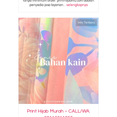
tanpa minimum order. printhijabmu.com adalah
penyedia jasa layanan...
selengkapnya
Info Terbaru
Print Hijab Murah – CALL/WA: